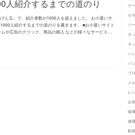
00人紹介するまでの道のり
ゲ
セ
げん玉』で、紹介者数が1000人を超えました。 お小遣いサ
ツ
1000人紹介するまでの道のりを書きます。 ■お小遣いサイト
ームや広告のクリック、商品の購入 などの様々なサービス…
ネ
ネ
ハ
パ
ブ
メ
レ
企
健
健
動