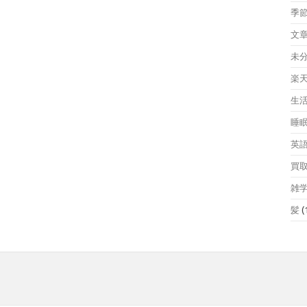
季
文
未
楽
生
睡
英
買
雑
髪
(