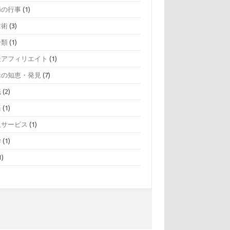
節の行事
(1)
章術
(3)
分類
(1)
天アフィリエイト
(1)
活の知恵・発見
(7)
眠
(2)
語
(1)
取サービス
(1)
学
(1)
1)