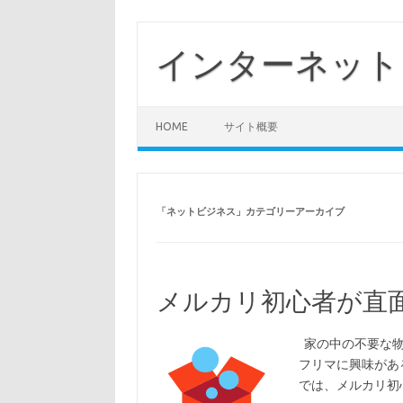
コ
ン
テ
インターネット
ン
ツ
へ
ス
キ
ッ
HOME
サイト概要
プ
「
ネットビジネス
」カテゴリーアーカイブ
メルカリ初心者が直
家の中の不要な物
フリマに興味があ
では、メルカリ初