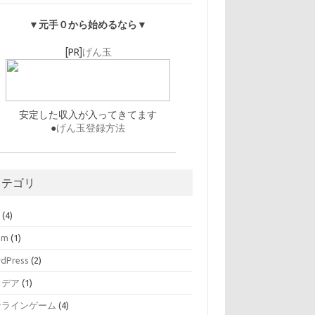
▼元手０から始めるなら▼
[PR]
げん玉
安定した収入が入ってきてます
●
げん玉登録方法
カテゴリ
O
(4)
am
(1)
dPress
(2)
イデア
(1)
ンラインゲーム
(4)