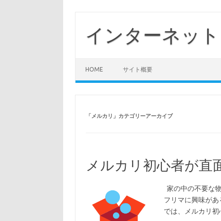
コ
ン
テ
インターネット
ン
ツ
へ
ス
キ
ッ
HOME
サイト概要
プ
「
メルカリ
」カテゴリーアーカイブ
メルカリ初心者が直
家の中の不要な物
フリマに興味があ
では、メルカリ初