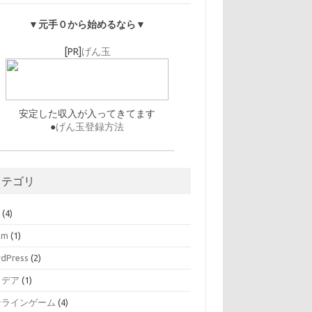
▼元手０から始めるなら▼
[PR]
げん玉
安定した収入が入ってきてます
●
げん玉登録方法
カテゴリ
O
(4)
am
(1)
dPress
(2)
イデア
(1)
ンラインゲーム
(4)