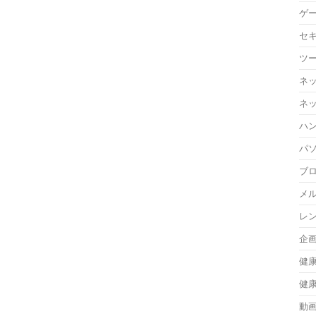
ゲ
セ
ツ
ネ
ネ
ハ
パ
ブ
メ
レ
企
健
健
動