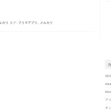
ルカリ
タグ:
フリマアプリ
,
メルカリ
SE
ste
Wor
ア
オ