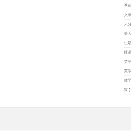
季
文
未
楽
生
睡
英
買
雑
髪
(