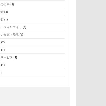
節の行事
(1)
章術
(3)
分類
(1)
天アフィリエイト
(1)
活の知恵・発見
(7)
眠
(2)
語
(1)
取サービス
(1)
学
(1)
1)