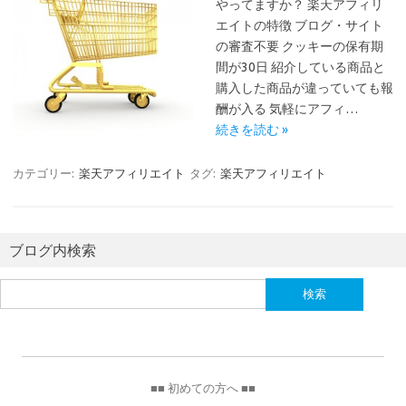
やってますか？ 楽天アフィリ
エイトの特徴 ブログ・サイト
の審査不要 クッキーの保有期
間が30日 紹介している商品と
購入した商品が違っていても報
酬が入る 気軽にアフィ…
続きを読む »
カテゴリー:
楽天アフィリエイト
タグ:
楽天アフィリエイト
ブログ内検索
検
索:
■■ 初めての方へ ■■