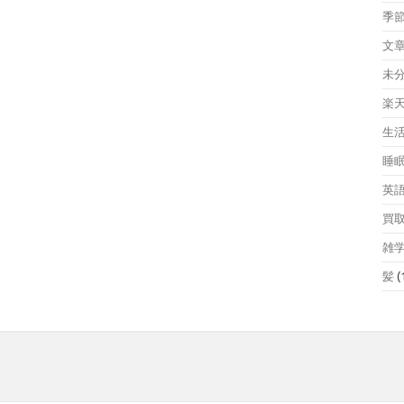
季
文
未
楽
生
睡
英
買
雑
髪
(