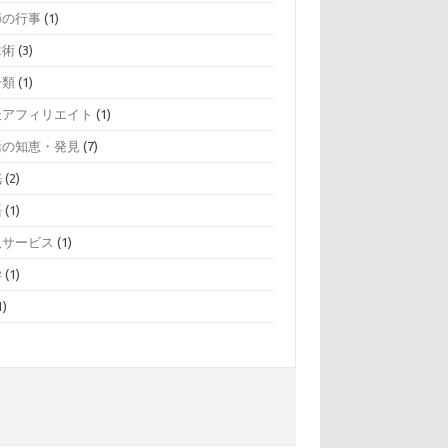
節の行事
(1)
章術
(3)
分類
(1)
天アフィリエイト
(1)
活の知恵・発見
(7)
眠
(2)
語
(1)
取サービス
(1)
学
(1)
1)