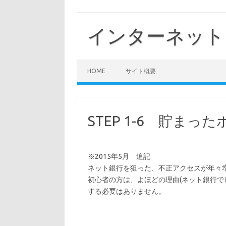
コ
ン
テ
インターネット
ン
ツ
へ
ス
キ
ッ
HOME
サイト概要
プ
STEP 1-6 貯ま
※2015年5月 追記
ネット銀行を狙った、不正アクセスが年々
初心者の方は、よほどの理由(ネット銀行で
する必要はありません。