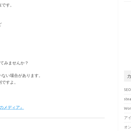
在です。
ど
てみませんか？
いない
場合があります。
利ですよ。
SE
ste
最高のメディア』
Wor
ア
オ