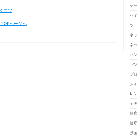
ゲ
稼ぐコツ
セ
TOPページへ
ツ
ネ
ネ
ハ
パ
ブ
メ
レ
企
健
健
動