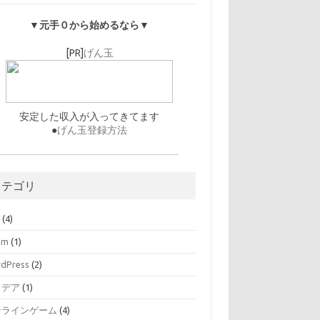
▼元手０から始めるなら▼
[PR]
げん玉
安定した収入が入ってきてます
●
げん玉登録方法
カテゴリ
O
(4)
am
(1)
dPress
(2)
イデア
(1)
ンラインゲーム
(4)