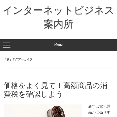
コ
ン
インターネットビジネス
テ
ン
ツ
へ
案内所
ス
キ
ッ
プ
Menu
「
税
」タグアーカイブ
価格をよく見て！高額商品の消
費税を確認しよう
新年は電化製
品が安売りす