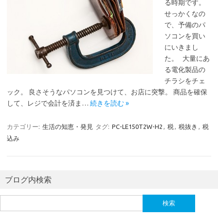
る時期です。
せっかくなの
で、予備のパ
ソコンを買い
にいきまし
た。 大量にあ
る電化製品の
チラシをチェ
ック。 良さそうなパソコンを見つけて、お店に突撃。 商品を確保
して、レジで会計を済ま…
続きを読む »
カテゴリー:
生活の知恵・発見
タグ:
PC-LE150T2W-H2
,
税
,
税抜き
,
税
込み
ブログ内検索
検
索: