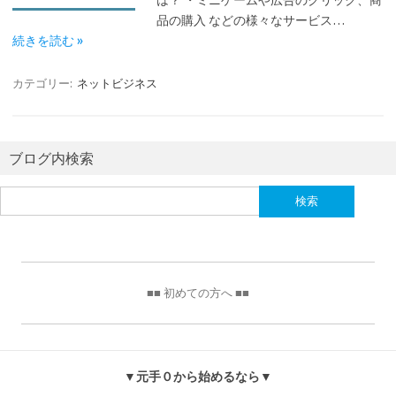
は？ ・ミニゲームや広告のクリック、商
品の購入 などの様々なサービス…
続きを読む »
カテゴリー:
ネットビジネス
ブログ内検索
検
索:
■■ 初めての方へ ■■
▼元手０から始めるなら▼