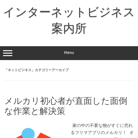
コ
ン
インターネットビジネス
テ
ン
ツ
へ
案内所
ス
キ
ッ
プ
Menu
「
ネットビジネス
」カテゴリーアーカイブ
メルカリ初心者が直面した面倒
な作業と解決策
家の中の不要な物がすぐに売れ
るフリマアプリのメルカリ！ オ