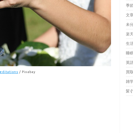
季
文
未
楽
生
睡
英
買
editations
/ Pixabay
雑
髪
(
。
！