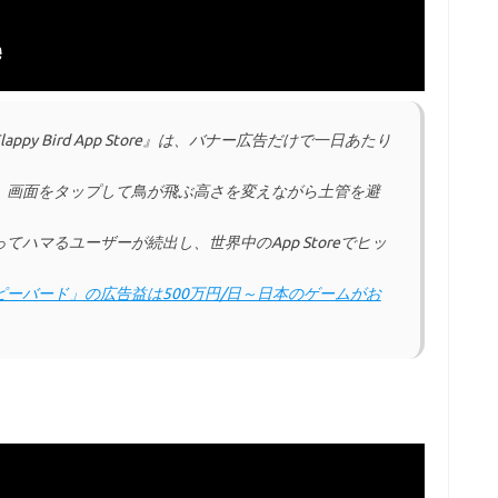
y Bird App Store』は、バナー広告だけで一日あたり
ード)』は、画面をタップして鳥が飛ぶ高さを変えながら土管を避
ハマるユーザーが続出し、世界中のApp Storeでヒッ
ーバード」の広告益は500万円/日～日本のゲームがお