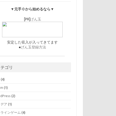
▼元手０から始めるなら▼
[PR]
げん玉
安定した収入が入ってきてます
●
げん玉登録方法
カテゴリ
O
(4)
am
(1)
dPress
(2)
イデア
(1)
ンラインゲーム
(4)