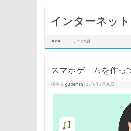
コ
ン
テ
インターネット
ン
ツ
へ
ス
キ
ッ
HOME
サイト概要
プ
スマホゲームを作っ
投稿者:
guideman
|
2016年8月30日