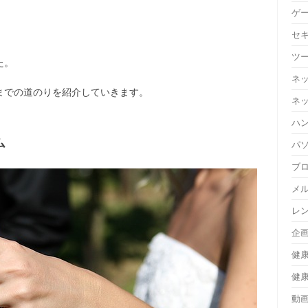
ゲ
セ
ツ
た。
ネ
までの道のりを紹介していきます。
ネ
ハ
ム
パ
ブ
メ
レ
企
健
健
動