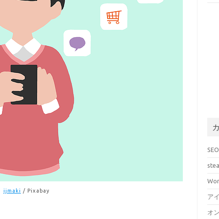
SE
ste
Wor
ijmaki
/ Pixabay
ア
オ