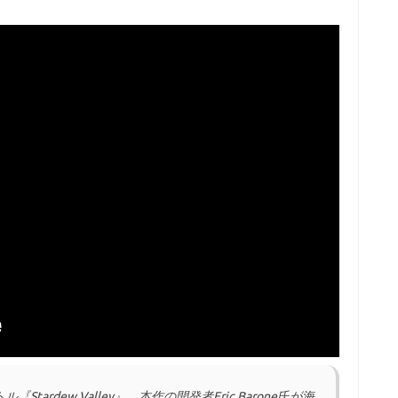
ardew Valley』。本作の開発者Eric Barone氏が海