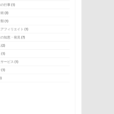
節の行事
(1)
章術
(3)
分類
(1)
天アフィリエイト
(1)
活の知恵・発見
(7)
眠
(2)
語
(1)
取サービス
(1)
学
(1)
1)