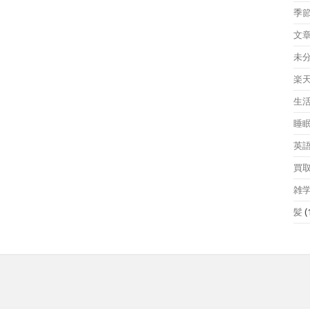
季
文
未
楽
生
睡
英
買
雑
髪
(