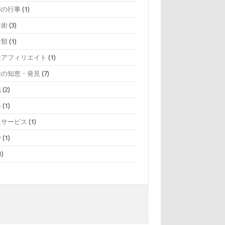
節の行事
(1)
章術
(3)
分類
(1)
天アフィリエイト
(1)
活の知恵・発見
(7)
眠
(2)
語
(1)
取サービス
(1)
学
(1)
1)