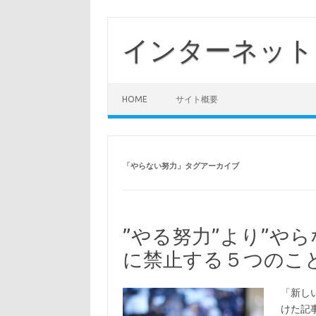
コ
ン
テ
インターネット
ン
ツ
へ
ス
キ
ッ
HOME
サイト概要
プ
「
やらない努力
」タグアーカイブ
”やる努力”より”や
に禁止する５つのこ
「新し
けた記