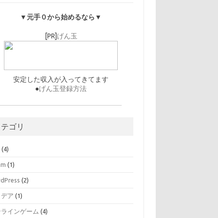
▼元手０から始めるなら▼
[PR]
げん玉
安定した収入が入ってきてます
●
げん玉登録方法
カテゴリ
O
(4)
am
(1)
dPress
(2)
イデア
(1)
ンラインゲーム
(4)