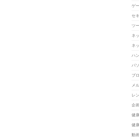
ゲ
セ
ツ
ネ
ネ
ハ
パ
ブ
メ
レ
企
健
健
動