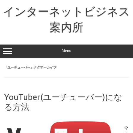
コ
ン
インターネットビジネス
テ
ン
ツ
へ
案内所
ス
キ
ッ
プ
Menu
「
ユーチューバー
」タグアーカイブ
YouTuber(ユーチューバー)にな
る方法
今