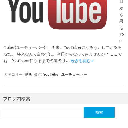
日
か
ら
君
も
Yo
u
Tuber(ユーチューバー)！ 将来、YouTuberになろうとしているあ
なた。 将来なんて言わずに、今日からなってみませんか？ ここで
は、YouTuberになるまでの道のり…
続きを読む »
カテゴリー:
動画
タグ:
YouTube
,
ユーチューバー
ブログ内検索
検
索: