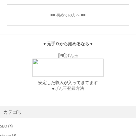
■■ 初めての方へ ■■
▼元手０から始めるなら▼
[PR]
げん玉
安定した収入が入ってきてます
●
げん玉登録方法
カテゴリ
SEO
(4)
steam
(1)