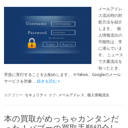
メールアドレ
ス流出時の対
処方法を紹介
します。 個
人情報流出の
可能性は、常
に潜んでいま
す。 ニュース
で大量流出を
知ったとき、
早急に実行することをお勧めします。 ※Yahoo、Googleのメール
サービスを対象…
続きを読む »
カテゴリー:
セキュリティ
タグ:
メールアドレス
,
個人情報流出
本の買取がめっちゃカンタンだ
った！バブーの買取手順紹介し