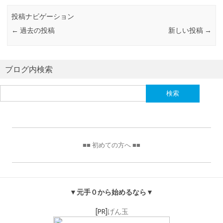
投稿ナビゲーション
←
過去の投稿
新しい投稿
→
ブログ内検索
検
索:
■■ 初めての方へ ■■
▼元手０から始めるなら▼
[PR]
げん玉