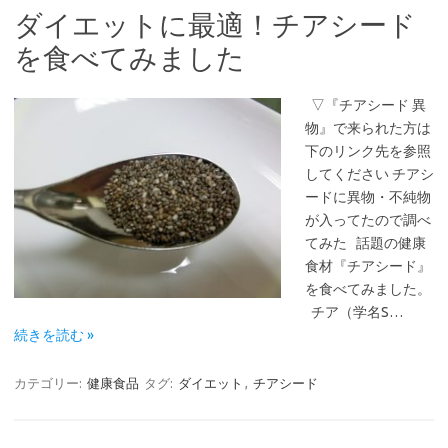
ダイエットに最適！チアシード
を食べてみました
▽『チアシード 異
物』で来られた方は
下のリンク先を参照
してください チアシ
ードに異物・不純物
が入ってたので調べ
てみた 話題の健康
食材『チアシード』
を食べてみました。
チア（学名S…
続きを読む »
カテゴリー:
健康食品
タグ:
ダイエット
,
チアシード