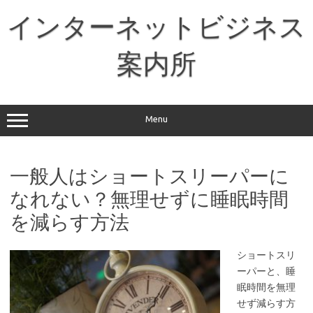
コ
ン
インターネットビジネス
テ
ン
ツ
へ
案内所
ス
キ
ッ
プ
Menu
一般人はショートスリーパーに
なれない？無理せずに睡眠時間
を減らす方法
ショートスリ
ーパーと、睡
眠時間を無理
せず減らす方