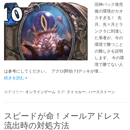
旧神パック発売
後の環境がカオ
スすぎる！ 先
月、先々月とラ
ンク５に到達し
た筆者が、今の
環境で勝つこと
の難しさを説明
します。 今の環
境で勝てない人
は参考にしてください。 アグロ(即効？)デッキが壊…
続きを読む »
カテゴリー:
オンラインゲーム
タグ:
クトゥルー
,
ハースストーン
スピードが命！メールアドレス
流出時の対処方法